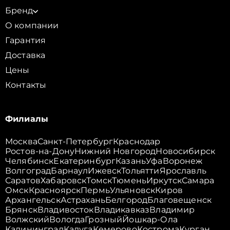
Бренд
О компании
Гарантия
Доставка
Цены
Контакты
Филиалы
Москва
Санкт-Петербург
Краснодар
Ростов-на-Дону
Нижний Новгород
Новосибирск
Челябинск
Екатеринбург
Казань
Уфа
Воронеж
Волгоград
Барнаул
Ижевск
Тольятти
Ярославль
Саратов
Хабаровск
Томск
Тюмень
Иркутск
Самара
Омск
Красноярск
Пермь
Ульяновск
Киров
Архангельск
Астрахань
Белгород
Благовещенск
Брянск
Владивосток
Владикавказ
Владимир
Волжский
Вологда
Грозный
Йошкар-Ола
Калининград
Калуга
Кемерово
Кострома
Курган